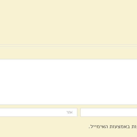
חגי
שבועות
ליל
שבו
(פנטקוסט)
שבועות
בהר
האורתודוקסי
בהר
ציון
בהר
ציון
ציון
ות באמצעות האימייל.