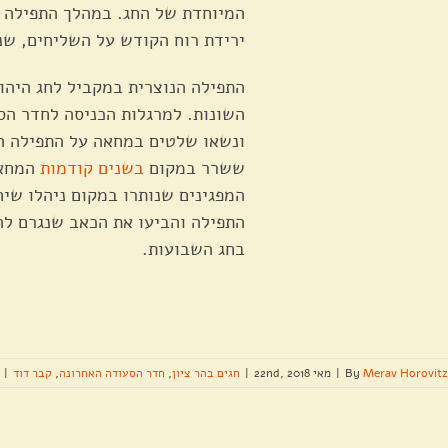
המיוחדת של החג. במהלך התפילה 
ירידת רוח הקודש על השליחים, ש
התפילה הנוצרית במקביל לחג היהוד
השונות. למרגלות הכניסה לחדר הס
ונשאו שלטים במחאה על התפילה הנ
ששרר במקום
בשנים קודמות
המחאה
המפגינים שנותרו במקום ניהלו שיח
התפילה והביעו את הכאב שנגרם לה
בחג השבועות.
Merav Horovitz
By
|
מאי 22nd, 2018
|
חגים בהר ציון
,
חדר הסעודה האחרונה
,
קבר דוד
|