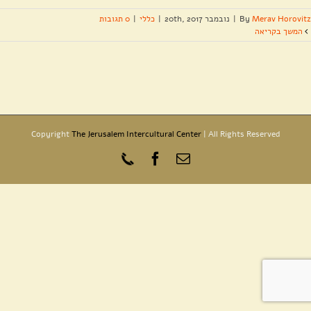
Merav Horovitz
By
|
נובמבר 20th, 2017
|
כללי
|
0 תגובות
המשך בקריאה
Copyright
The Jerusalem Intercultural Center
| All Rights Reserved
כתובת
Phone
Facebook
דואר
אלקטרוני