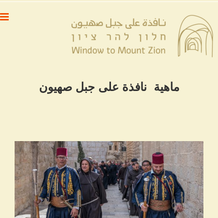
לג
לתוכן
תוכן
ماهية نافذة على جبل صهيون