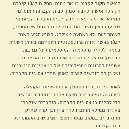
חיפשה מקום לקבור בו את מתיה. החל מ 1843 קיבלה
הקהילה אישור לקבור סמוך לבית הקברות המוסלמי
ממילא, אך מהר מאוד מבקרי בית הקברות הביעו אי
שביעות רצון משכניהם החדשים (תלונתם של המתים,
לעומת זאת, לא נשמעה מעולם). השיא הגיע בשנת
1847 כאשר לוויה פרוטסטנטית התקיימה באותן השעות
בסמוך ללוויה מוסלמית. המוסלמים התלוננו בפני
הבישוף גובאט שבנסיבות אלו הנקברים הנוצרים
עשויים להרוויח מתפילותיהם של המאמינים הנוצריים
ועל כן הם דורשים לפנות באופן מיידי את בית הקברות.
לאחר דין ודברים מתמשך עם הרשויות, הקהילה
הפרוטסטנטית רכשה חלקת אדמה במורדות הר ציון
כדי להקים בו את בית הקברות. הנקברים שנקברו
באיזור ממילא הועברו להר ציון וכך קרה שחלק
מהנקברים במקום נפטרו מספר שנים טרם הקמתו של
בית הקברות.