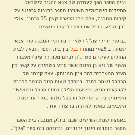
ובית הספר הפך לעמדה של צבא ההגנה לישראל.
החיילים הישראלים השאירו מספר כתובות גרפיטי על
קירות המבנה, אחת מהן מתארת קצין SS גרמני, אולי
בכך הביע החייל את רצונו לנקום בנאצים.
בנוסף, חיילי צה"ל השאירו בתחומי המבנה סוד צבאי
שמור. ב 1948 נמתח
רכבל
בין בית הספר גובאט לבית
החולים לעיניים סט. ג'ון (כיום מלון הר ציון) מעברו
השני של גיא בן הינום אשר סייע בשמירה על קשר בין
העיר המערבית להר ציון המנותק. עצם קיומו של
הרכבל נשמר בסוד. במהלך שעות היום הונמך הרכבל
לקרקעית הגיא, ובשעות הלילה נמתח הכבל והתאפשר
השימוש בו. קיומו של הרכבל נשמר בסוד עד שנות
השבעים, כאשר לא היה בו צורך עוד.
באמצע שנות השישים שכנו בחלק ממבנה בית הספר
מספר מוסדות חינוך יהודיים, וביניהם בית ספר "פלך".