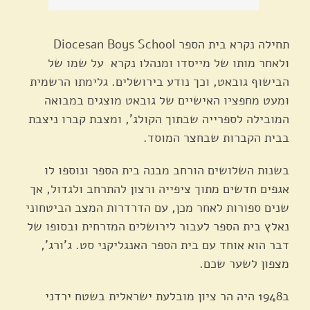
תחילה נקרא בית הספר Diocesan Boys School
ולאחר מותו של מייסדו ומנהלו נקרא על שמו של
הבישוף גובאט, וכך נודע בירושלים. גלימתו הרשמית
ומעט מחפציו האישיים של גובאט מוצגים במבואה
המובילה לספרייה שבתוך הקולג', ומצבת קברו ניצבת
בבית הקברות שבחצר המוסד.
בשנות השלושים הורחב מבנה בית הספר ונוספו לו
אגפים חדשים מתוך ציפייה ורצון להתרחב ולגדול, אך
שנים ספורות לאחר מכן, עם הדרדרות המצב הביטחוני
נאלץ בית הספר לעבור לירושלים המזרחית ובסופו של
דבר הוא אוחד עם בית הספר האנגליקני סט. ג'ורג',
מצפון לשער שכם.
ב1948 היה הר ציון מובלעת ישראלית בשטח ירדני