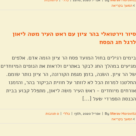
Merav Horovitz
By
|
אפריל 22nd, 2020
|
כללי
|
0 תגובות
המשך בקריאה
סיור וירטואלי בהר ציון עם ראש העיר משה ליאון
לרגל חג הפסח
בימים רגילים בחול המועד פסח הר ציון הומה אדם. אלפים
מגיעים במהלך החג לבקר באתרים ולראות את הנופים המיוחדים
של הר ציון. השנה, בזמן מגפת הקורונה, הר ציון נותר שומם.
החלטנו למרות הכל לא לוותר על חווית הביקור בהר, והזמנו
אורחים מיוחדים - ראש העיר משה ליאון, מתפלל קבוע בבית
הכנסת הספרדי שעל [...]
Merav Horovitz
By
|
אפריל 13th, 2020
|
כללי
|
0 תגובות
המשך בקריאה