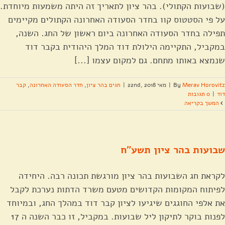
(שבועות הקתולי). בהר ציון לתאריך זה היתה משמעות מיוחדת.
על פי הסטטוס קוו בחדר הסעודה האחרונה הקתולים מקיימים
תפילה בחדר הסעודה האחרונה ביום ראשון של החג. השנה,
במקביל, התקיימה הילולת דוד המלך היהודית בקבר דוד
שנמצא באותו מתחם. גם למקום עצמו [...]
Merav Horovitz
By
|
מאי 22nd, 2018
|
חגים בהר ציון
,
חדר הסעודה האחרונה
,
קבר
דוד
|
0 תגובות
המשך בקריאה
שבועות בהר ציון תשע"ח
לקראת חג השבועות בהר ציון מורגשת תכונה רבה. היחידה
לפיתוח המקומות הקדושים מטעם משרד הדתות נערכת לקבל
את אלפי החוגגים שיגיעו לציון קבר דוד במהלך החג, ובמיוחד
לפנות בוקר לתיקון ליל שבועות. במקביל, זו כבר השנה ה 17