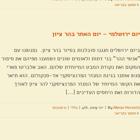
המשך בקריאה
יום ירושלמי – יום האחר בהר ציון
ביום ירושלים חגגנו סובלנות בסיור בהר ציון. נפגשנו עם
"אנשי ההר" בני דתות ולאומים שונים ושמענו מפיהם את סיפור
המקום ואת נקודת המבט המיוחדת שלהם. האב אלברטו פארי
פגש אותנו בגינת המנזר הפרנציסקני אד-סנקולום. הוא תיאר
את הקשר המיוחד של המנזר הפרנציסקני להר ציון לאורך
הדורות ואת היחסים העדינים [...]
Merav Horovitz
By
|
יוני 4th, 2019
|
כללי
|
0 תגובות
המשך בקריאה