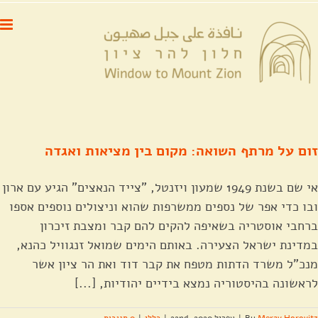
לג
לתוכן
תוכן
זום על מרתף השואה: מקום בין מציאות ואגדה
אי שם בשנת 1949 שמעון ויזנטל, "צייד הנאצים" הגיע עם ארון
ובו כדי אפר של נספים ממשרפות שהוא וניצולים נוספים אספו
ברחבי אוסטריה בשאיפה להקים להם קבר ומצבת זיכרון
במדינת ישראל הצעירה. באותם הימים שמואל זנגוויל כהנא,
מנכ"ל משרד הדתות מטפח את קבר דוד ואת הר ציון אשר
לראשונה בהיסטוריה נמצא בידיים יהודיות, [...]