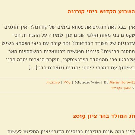
השבוע הקדוש בימי קורונה
איך בכל זאת חוגגים את פסחא בימים של קורונה? איך חוגגים
טקסים בני מאות ואלפי שנים תוך שמירה על ההנחיות הכי
עדכניות של משרד הבריאות? ומה קורה עם ביצי הפסחא כשיש
מחסור בביצים? קיימנו מפגשים וירטואלים בהשתתפות האב
אלברטו פרי מהמסדר הפרנציסקני, חוקרת הנצרות יסכה הרני
בשיתוף עם המרכז ליחסי יהודים ונוצרים כדי [...]
Merav Horovitz
By
|
אפריל 6th, 2020
|
כללי
|
0 תגובות
המשך בקריאה
חג המולד בהר ציון 2019
לפני כמה שנים הנזירים בכנסיית הדורמיציון החליטו לעשות