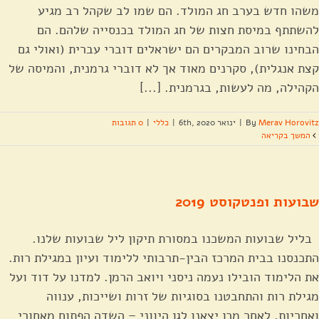
משהו חדש בערב חג המולד. הם שמו לב שקהל רב מגיע
להשתתף במיסת חצות של חג המולד בכנסייה שלהם. הם
הבחינו שרוב המבקרים הם ישראלים דוברי עברית (ואולי גם
קצת אנגלית), סקרנים מאוד אך לא דוברי גרמנית, והמיסה של
הקהילה, מה לעשות, בגרמנית. [...]
Merav Horovitz
By
|
ינואר 6th, 2020
|
כללי
|
0 תגובות
המשך בקריאה
שבועות ופנטקוסט 2019
בליל שבועות המשכנו במסורת תיקון ליל שבועות שלנו.
התכנסנו בבית המרכז הבין-תרבותי ללימוד ועיון במגילת רות.
את הלימוד הובילו נעמה ניסני ויואב הרמן. למדנו על דוד ועל
מגילת רות והתחבטנו בסוגיות של זרות ושייכות, ענווה
ואחריות. לאחר מכן יצאנו לגן היווני – השדה הפתוח מאחורי