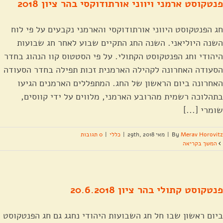
פנטקוסט ארמני ויווני אורתודוקסי בהר ציון 2018
חג הפנטקוסט היווני אורתודוקסי והארמני נקבעים על פי לוח
השנה היוליאני. השנה החג התקיים שבוע לאחר חג שבועות
היהודי וחג הפנטקוסט הקתולי. על פי הסטטוס קוו הנהוג בחדר
הסעודה האחרונה לקהילה הארמנית זכות תפילה בחדר הסעודה
האחרונה ביום הראשון של החג. המתפללים הארמנים הגיעו
בתהלוכה רשמית מהרובע הארמני, מלווים על ידי קווסים,
שומרי [...]
Merav Horovitz
By
|
מאי 29th, 2018
|
כללי
|
0 תגובות
המשך בקריאה
פנטקוסט קתולי בהר ציון 20.6.2018
ביום ראשון שבו חל חג השבועות היהודי נחגג גם חג הפנטקוסט