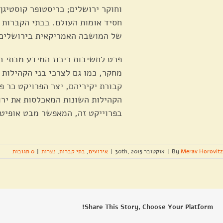
וחוקר ירושלים; כריסטופר קוסטיגן
חסיד אומות העולם. בבתי הקברות 
של המושבה האמריקאית בירושלים,
פרט לחשיבות ריכוז המידע מבתי ה
מחקר, כמו גם לצרכי בני הקהילות
קבורת יקיריהם, יצר הפרויקט כר פ
הקהילות השונות המאכלסות את יר
בפרוייקט זה, המאפשר מבט אופיטי
Merav Horovitz
By
|
אוקטובר 30th, 2015
|
אירועים
,
בתי קברות
,
נצרות
|
0 תגובות
Share This Story, Choose Your Platform!