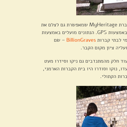
המתנדבים נעזרו באפליקציה של חברת MyHeritage שמאפשרת גם לצלם את
חלקת הקבר וגם לתעד את מיקומה באמצעות GPS. הנתונים מועלים באמצעות
מי לבתי קברות
BillionGraves
– שם
עליה ציון מקום הקבר.
וד חלק מהמתנדבים גם ניקו וסידרו מעט
ו, נוקו וסודרו היו בית הקברות הארמני,
רות הקתולי.