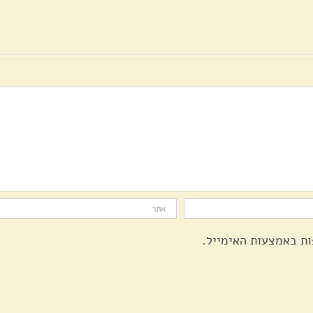
בשכונה
ציון
שהוביל
לתגובה
ולפעולה
חיובית
ות באמצעות האימייל.
ים באמצעות האימייל.