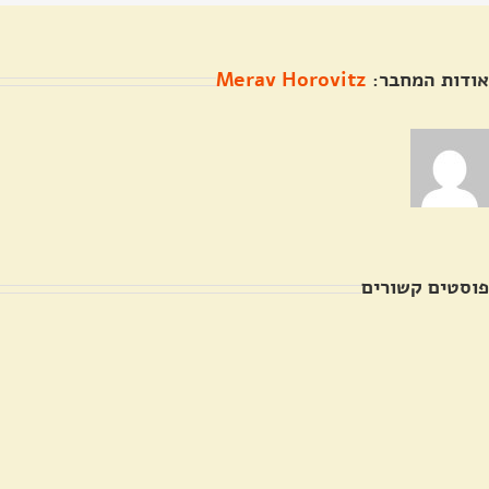
אודות המחבר:
Merav Horovitz
פוסטים קשורים
תיעוד
חג
בית
המולד
הקברות
בכנסיית
יחד
הדורמיציון
עם
שבהר