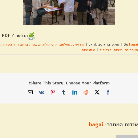
הדפסה / PDF
hagai
By
|
אוקטובר 23rd, 2015
|
אירועים
,
אסלאם
,
ארכיאולוגיה
,
בתי קברות
,
חדר הסעודה
האחרונה
,
נצרות
,
קבר דוד
|
0 תגובות
Share This Story, Choose Your Platform!
X
Facebook
Reddit
LinkedIn
Tumblr
Pinterest
Vk
כתובת
דואר
אלקטרוני
אודות המחבר:
hagai