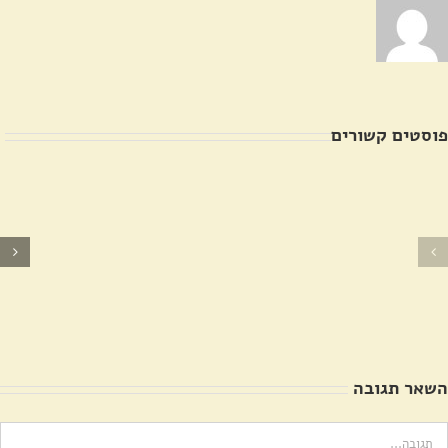
פוסטים קשורים
תיעוד
פנטקוסט
בית
קתולי
הקברות
בהר
יחד
ציון
עם
20.6.2018
משפחת
דג'אני
השאר תגובה
ערה