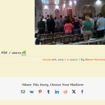
הדפסה / PDF
Merav Horovitz
By
|
נובמבר 12th, 2015
0 תגובות
|
Share This Story, Choose Your Platform!
X
Facebook
Reddit
LinkedIn
Tumblr
Pinterest
Vk
כתובת
דואר
אלקטרוני