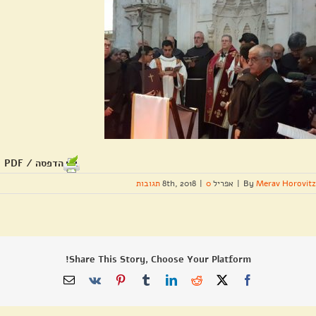
הדפסה / PDF
Merav Horovitz
By
|
אפריל 8th, 2018
0 תגובות
|
Share This Story, Choose Your Platform!
X
Facebook
Reddit
LinkedIn
Tumblr
Pinterest
Vk
כתובת
דואר
אלקטרוני