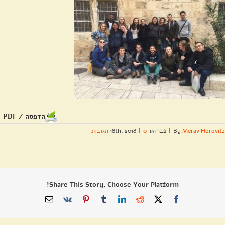
הדפסה / PDF
Merav Horovitz
By
|
פברואר 18th, 2018
0 תגובות
|
Share This Story, Choose Your Platform!
X
Facebook
Reddit
LinkedIn
Tumblr
Pinterest
Vk
כתובת
דואר
אלקטרוני