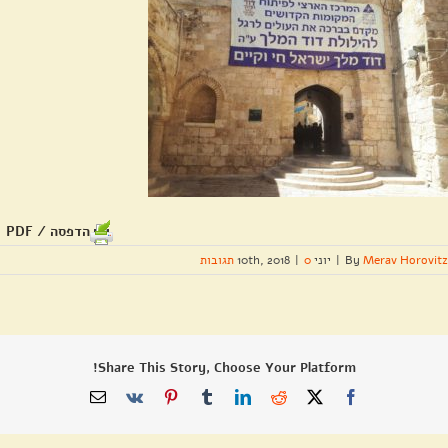
הדפסה / PDF
Merav Horovitz
By
|
יוני 10th, 2018
0 תגובות
|
Share This Story, Choose Your Platform!
X
Facebook
Reddit
LinkedIn
Tumblr
Pinterest
Vk
כתובת
דואר
אלקטרוני