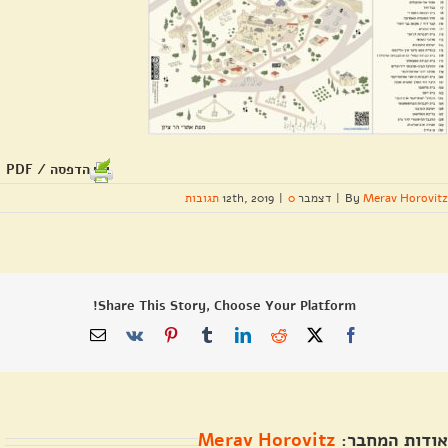
הדפסה / PDF
Merav Horovitz
By
|
דצמבר 12th, 2019
0 תגובות
|
Share This Story, Choose Your Platform!
X
Facebook
Reddit
LinkedIn
Tumblr
Pinterest
Vk
כתובת
דואר
אלקטרוני
אודות המחבר:
Merav Horovitz