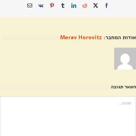
X
Facebook
Reddit
LinkedIn
Tumblr
Pinterest
Vk
כתובת
דואר
אלקטרוני
אודות המחבר:
Merav Horovitz
השאר תגובה
ערה