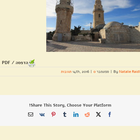
הדפסה / PDF
Natalie Raidl
By
|
ספטמבר 14th, 2016
0 תגובות
|
Share This Story, Choose Your Platform!
X
Facebook
Reddit
LinkedIn
Tumblr
Pinterest
Vk
כתובת
דואר
אלקטרוני