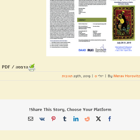
הדפסה / PDF
Merav Horovitz
By
|
יולי 29th, 2019
0 תגובות
|
Share This Story, Choose Your Platform!
X
Facebook
Reddit
LinkedIn
Tumblr
Pinterest
Vk
כתובת
דואר
אלקטרוני