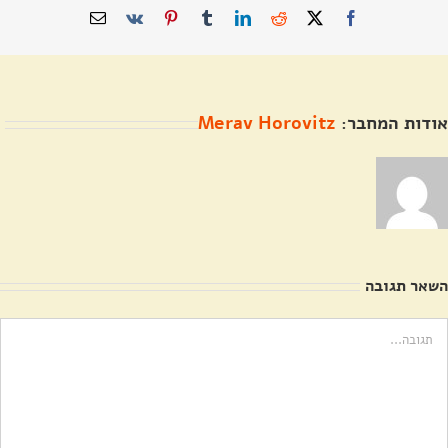
X
Facebook
Reddit
LinkedIn
Tumblr
Pinterest
Vk
כתובת
דואר
אלקטרוני
אודות המחבר:
Merav Horovitz
השאר תגובה
ערה