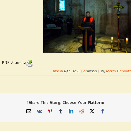
הדפסה / PDF
Merav Horovitz
By
|
פברואר 14th, 2018
0 תגובות
|
Share This Story, Choose Your Platform!
X
Facebook
Reddit
LinkedIn
Tumblr
Pinterest
Vk
כתובת
דואר
אלקטרוני