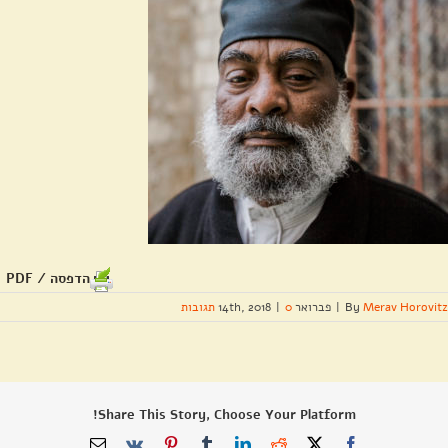
הדפסה / PDF
Merav Horovitz
By
|
פברואר 14th, 2018
0 תגובות
|
Share This Story, Choose Your Platform!
X
Facebook
Reddit
LinkedIn
Tumblr
Pinterest
Vk
כתובת