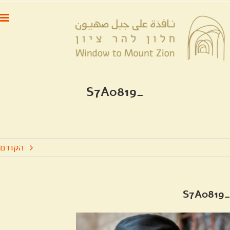
לג
לתוכן
תוכן
_S7A0819
הקודם
_S7A0819