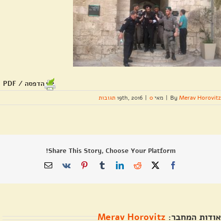
הדפסה / PDF
Merav Horovitz
By
|
מאי 19th, 2016
0 תגובות
|
Share This Story, Choose Your Platform!
X
Facebook
Reddit
LinkedIn
Tumblr
Pinterest
Vk
כתובת
דואר
אלקטרוני
אודות המחבר:
Merav Horovitz