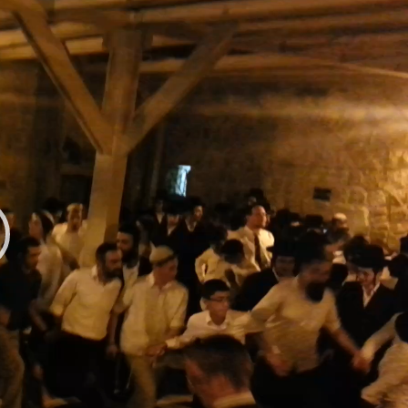
גן
ידאו