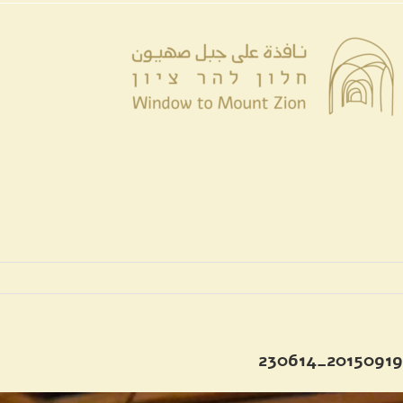
לג
לתוכן
תוכן
20150919_230614