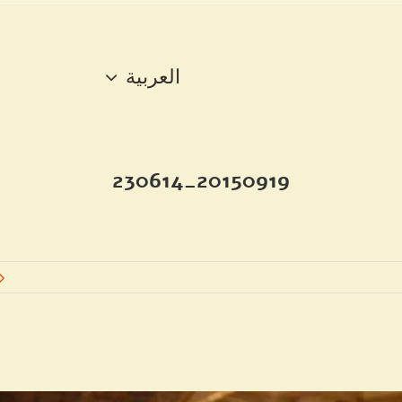
العربية
20150919_230614