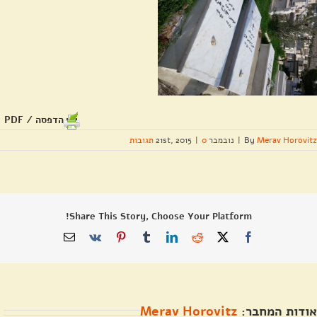
הדפסה / PDF
Merav Horovitz
By
|
נובמבר 21st, 2015
0 תגובות
|
Share This Story, Choose Your Platform!
X
Facebook
Reddit
LinkedIn
Tumblr
Pinterest
Vk
כתובת
דואר
אלקטרוני
אודות המחבר:
Merav Horovitz