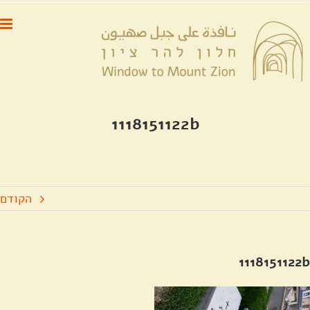
לג
לתוכן
תוכן
1118151122b
הקודם
1118151122b