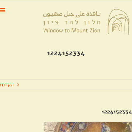
לג
לתוכן
תוכן
1224152334
הקודם
1224152334