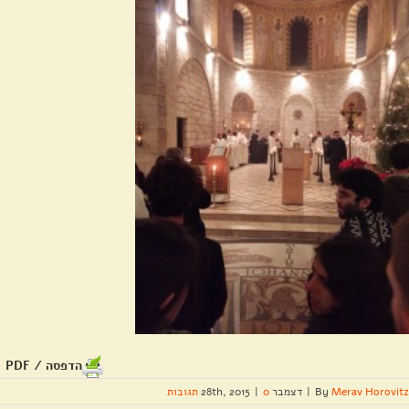
הדפסה / PDF
Merav Horovitz
By
|
דצמבר 28th, 2015
0 תגובות
|