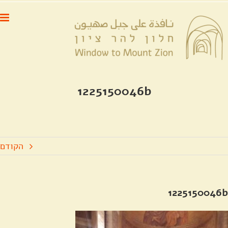
לג
לתוכן
תוכן
1225150046b
הקודם
1225150046b