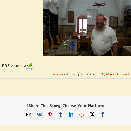
הדפסה / PDF
Merav Horovitz
By
|
נובמבר 10th, 2015
0 תגובות
|
Share This Story, Choose Your Platform!
X
Facebook
Reddit
LinkedIn
Tumblr
Pinterest
Vk
כתובת
דואר
אלקטרוני