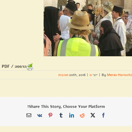
הדפסה / PDF
Merav Horovitz
By
|
יוני 20th, 2016
0 תגובות
|
Share This Story, Choose Your Platform!
X
Facebook
Reddit
LinkedIn
Tumblr
Pinterest
Vk
כתובת
דואר
אלקטרוני