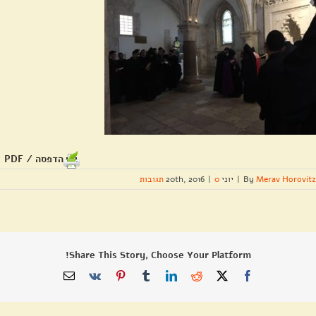
הדפסה / PDF
Merav Horovitz
By
|
יוני 20th, 2016
0 תגובות
|
Share This Story, Choose Your Platform!
X
Facebook
Reddit
LinkedIn
Tumblr
Pinterest
Vk
כתובת
דואר
אלקטרוני