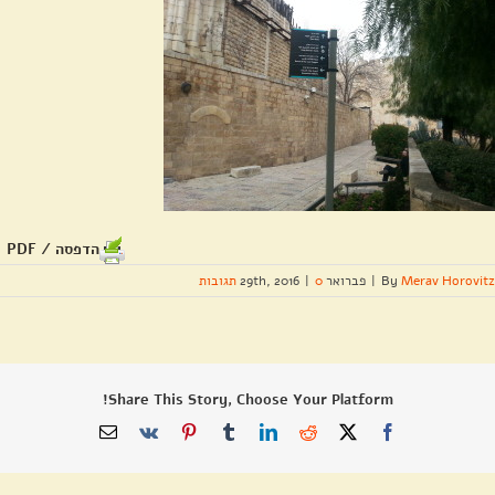
הדפסה / PDF
Merav Horovitz
By
|
פברואר 29th, 2016
0 תגובות
|
Share This Story, Choose Your Platform!
X
Facebook
Reddit
LinkedIn
Tumblr
Pinterest
Vk
כתובת
דואר
אלקטרוני