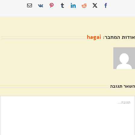
X
Facebook
Reddit
LinkedIn
Tumblr
Pinterest
Vk
כתובת
דואר
אלקטרוני
אודות המחבר:
hagai
השאר תגובה
ערה