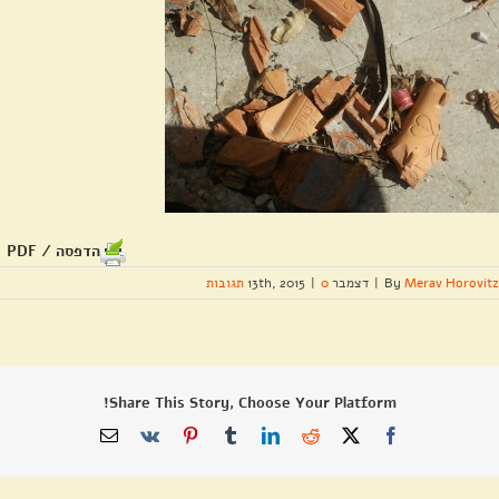
הדפסה / PDF
Merav Horovitz
By
|
דצמבר 13th, 2015
0 תגובות
|
Share This Story, Choose Your Platform!
X
Facebook
Reddit
LinkedIn
Tumblr
Pinterest
Vk
כתובת
דואר
אלקטרוני