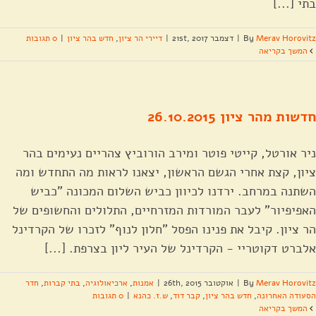
בתי [...]
Merav Horovitz
By
|
דצמבר 21st, 2017
|
דיירי הר ציון
,
חדש בהר ציון
|
0 תגובות
המשך בקריאה
חדשות מהר ציון 26.10.2015
ניר אורטל, קייטי פוטר ומירב הורוביץ צהריים נעימים בהר
ציון, קצת אחרי הגשם הראשון, יצאנו לראות מה התחדש ומה
השתנה במרחב. ירדנו לכיוון כביש השלום המכונה "כביש
האפיפיור" לעבר המורדות המזרחיים, התלולים והחשופים של
הר ציון. קיבל את פנינו הפסל "חלון לנוף" לזכרו של הקרדינל
אלברט דקוטריי - הקרדינל של העיר ליון בצרפת. [...]
Merav Horovitz
By
|
אוקטובר 26th, 2015
|
אמנות
,
ארכיאולוגיה
,
בתי קברות
,
חדר
הסעודה האחרונה
,
חדש בהר ציון
,
קבר דוד
,
ש.ז. כהנא
|
0 תגובות
המשך בקריאה