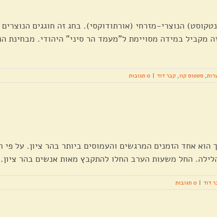
טקוסט) הנוצרי-מזרחי (אורתודוקסי). בחג זה חוגגים הנוצרים 
 מקביל במידה מסויימת ל"מעמד הר סיני" היהודי. מבחינת הנו
רות
,
סטטוס קוו
,
קבר דוד
|
0 תגובות
ך הוא אחד הזמנים המרגשים והעמוסים ביותר בהר ציון. על פי 
לילה. החל משעות הערב החלו להתקבץ מאות אנשים בהר ציון. 
ר דוד
|
0 תגובות