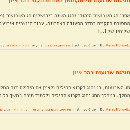
חגיגות שבועות (פנטקוסט) האורתודוקסי בהר ציון
אחרי חג השבועות היהודי נחגג השנה בירושלים חג השבועות (פנ
המסורת התקיים בחדר הסעודה האחרונה. עבור הנוצרים אירוע זה
שליחיו של [...]
Merav Horovitz
By
|
יוני 20th, 2016
|
אירועים
,
חגים בהר ציון
,
חדר הסעודה האחרונה
,
נצ
חגיגת שבועות בהר ציון
חג השבועות, בו נהוג לקרוא תהילים ולציין את הילולת דוד המל
המלך. במהלך החג נהוג לקרוא תהילים וללמוד תורה במשך כל ה
Merav Horovitz
By
|
יוני 13th, 2016
|
אירועים
,
חגים בהר ציון
,
חדר הסעודה האחרונה
,
קב