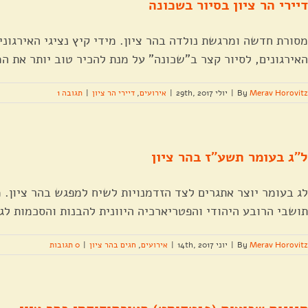
דיירי הר ציון בסיור בשכונה
מסורת חדשה ומרגשת נולדה בהר ציון. מידי קיץ נציגי האירגוני
האירגונים, לסיור קצר ב"שכונה" על מנת להכיר טוב יותר את המ
Merav Horovitz
By
|
יולי 29th, 2017
|
אירועים
,
דיירי הר ציון
|
תגובה 1
ל"ג בעומר תשע"ז בהר ציון
לג בעומר יוצר אתגרים לצד הזדמנויות לשיח למפגש בהר ציון. מ
תושבי הרובע היהודי והפטריארכיה היוונית להבנות והסכמות לג
Merav Horovitz
By
|
יוני 14th, 2017
|
אירועים
,
חגים בהר ציון
|
0 תגובות