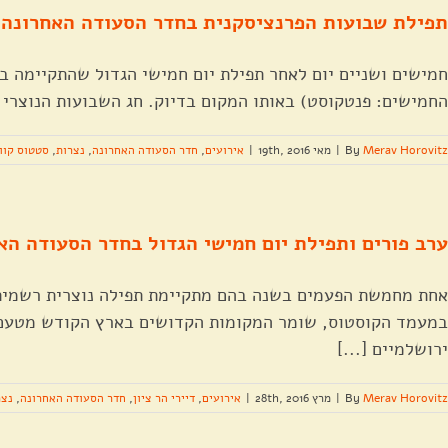
תפילת שבועות הפרנציסקנית בחדר הסעודה האחרונה 15.5.2016
חמישים ושניים יום לאחר תפילת יום חמישי הגדול שהתקיימה ב
החמישים: פנטקוסט) באותו המקום בדיוק. חג השבועות הנוצרי נ
Merav Horovitz
By
|
מאי 19th, 2016
|
אירועים
,
חדר הסעודה האחרונה
,
נצרות
,
סטטוס קוו
ערב פורים ותפילת יום חמישי הגדול בחדר הסעודה הא
אחת מחמשת הפעמים בשנה בהם מתקיימת תפילה נוצרית רשמית ב
במעמד הקוסטוס, שומר המקומות הקדושים בארץ הקודש מטעם ה
ירושלמיים [...]
Merav Horovitz
By
|
מרץ 28th, 2016
|
אירועים
,
דיירי הר ציון
,
חדר הסעודה האחרונה
,
נצר