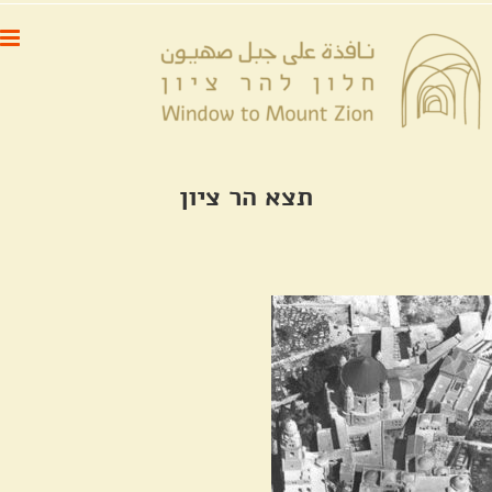
לג
לתוכן
תוכן
תצא הר ציון